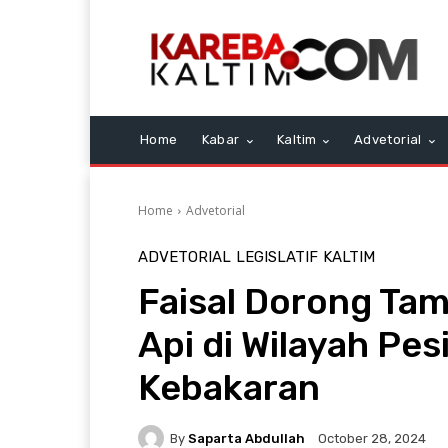
Home
Kabar
Kaltim
Advetorial
Home
Advetorial
ADVETORIAL
LEGISLATIF
KALTIM
Faisal Dorong Ta
Api di Wilayah Pes
Kebakaran
By
Saparta Abdullah
October 28, 2024