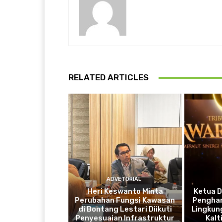
RELATED ARTICLES
ADVETORIAL
Heri Keswanto Minta
Ketua 
Perubahan Fungsi Kawasan
Penghar
di Bontang Lestari Diikuti
Lingkung
Penyesuaian Infrastruktur
Kal