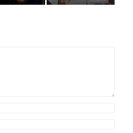
Name:*
Email:*