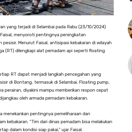
n yang terjadi di Selambai pada Rabu (23/10/2024)
Faisal, menyoroti pentingnya peningkatan
sisir. Menurut Faisal, antisipasi kebakaran di wilayah
gga (RT) dilengkapi alat pemadam api seperti floating
 setiap RT dapat menjadi langkah pencegahan yang
isir di Bontang, termasuk di Selambai. Floating pump,
a perairan, diyakini mampu memberikan respon cepat
it dijangkau oleh armada pemadam kebakaran.
juga menekankan pentingnya pemeliharaan dan
am kebakaran. “Tim dari dinas pemadam bisa melakukan
p dalam kondisi siap pakai,” ujar Faisal.