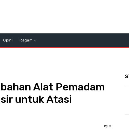
Opini
Ragam
S
mbahan Alat Pemadam
isir untuk Atasi
0