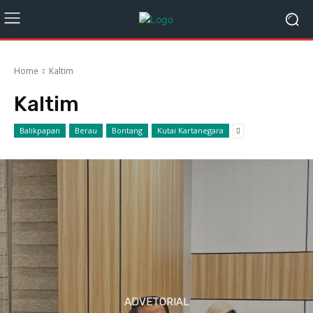
Home
Kaltim
Kaltim
Balikpapan
Berau
Bontang
Kutai Kartanegara
ADVETORIAL