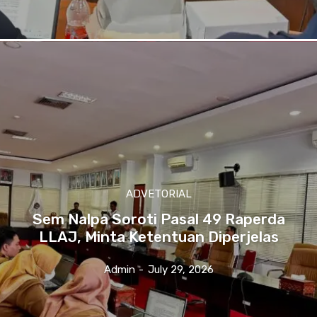
ADVETORIAL
Sem Nalpa Soroti Pasal 49 Raperda
LLAJ, Minta Ketentuan Diperjelas
Admin
-
July 29, 2026