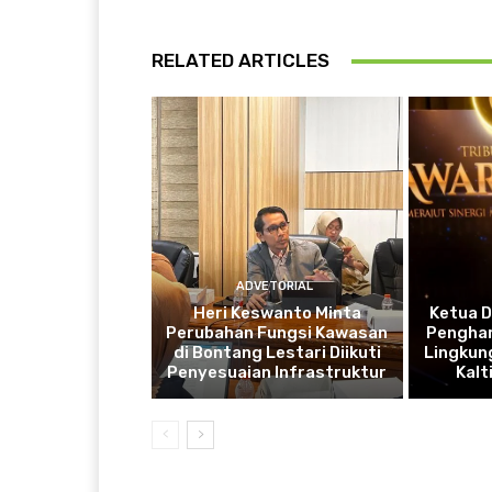
RELATED ARTICLES
ADVETORIAL
Heri Keswanto Minta
Ketua 
Perubahan Fungsi Kawasan
Penghar
di Bontang Lestari Diikuti
Lingkung
Penyesuaian Infrastruktur
Kal