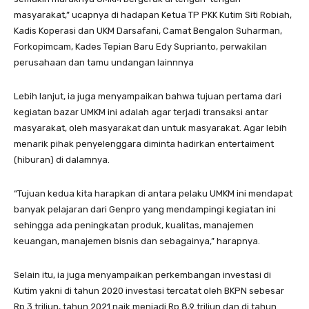
masyarakat,” ucapnya di hadapan Ketua TP PKK Kutim Siti Robiah,
Kadis Koperasi dan UKM Darsafani, Camat Bengalon Suharman,
Forkopimcam, Kades Tepian Baru Edy Suprianto, perwakilan
perusahaan dan tamu undangan lainnnya
Lebih lanjut, ia juga menyampaikan bahwa tujuan pertama dari
kegiatan bazar UMKM ini adalah agar terjadi transaksi antar
masyarakat, oleh masyarakat dan untuk masyarakat. Agar lebih
menarik pihak penyelenggara diminta hadirkan entertaiment
(hiburan) di dalamnya.
“Tujuan kedua kita harapkan di antara pelaku UMKM ini mendapat
banyak pelajaran dari Genpro yang mendampingi kegiatan ini
sehingga ada peningkatan produk, kualitas, manajemen
keuangan, manajemen bisnis dan sebagainya,” harapnya.
Selain itu, ia juga menyampaikan perkembangan investasi di
Kutim yakni di tahun 2020 investasi tercatat oleh BKPN sebesar
Rp 3 triliun, tahun 2021 naik menjadi Rp 8,9 triliun dan di tahun