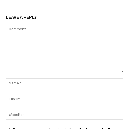
LEAVE A REPLY
Comment:
Na
Ema
Web