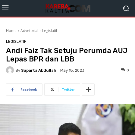
Home
Advetorial
Legislatif
LEGISLATIF
Andi Faiz Tak Setuju Perumda AUJ
Lepas BPR dan LBB
By
Saparta Abdullah
0
May 18, 2023
Facebook
Twitter