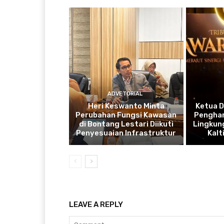
ADVETORIAL
Heri Keswanto Minta
Ketua 
Perubahan Fungsi Kawasan
Penghar
di Bontang Lestari Diikuti
Lingkung
Penyesuaian Infrastruktur
Kal
LEAVE A REPLY