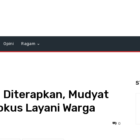
Opini
Ragam
S
Diterapkan, Mudyat
okus Layani Warga
0