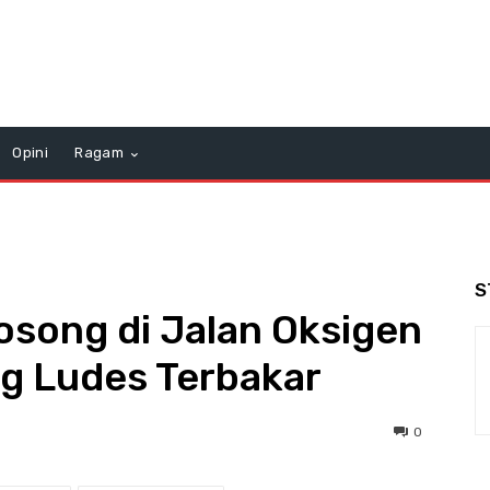
Opini
Ragam
S
song di Jalan Oksigen
g Ludes Terbakar
0