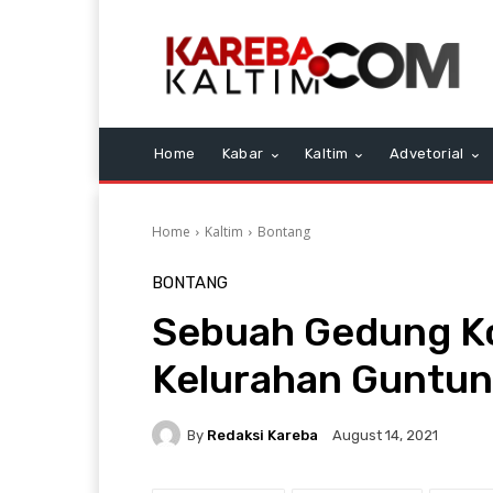
Home
Kabar
Kaltim
Advetorial
Home
Kaltim
Bontang
BONTANG
Sebuah Gedung Ko
Kelurahan Guntun
By
Redaksi Kareba
August 14, 2021