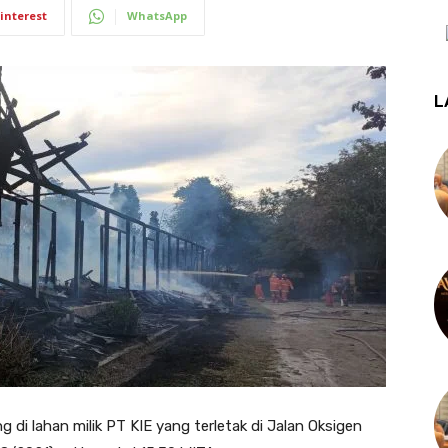
interest
WhatsApp
L
 lahan milik PT KIE yang terletak di Jalan Oksigen