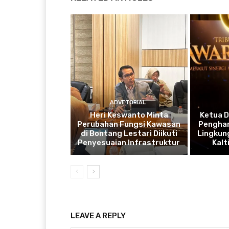
ADVETORIAL
Heri Keswanto Minta
Ketua 
Perubahan Fungsi Kawasan
Penghar
di Bontang Lestari Diikuti
Lingkung
Penyesuaian Infrastruktur
Kal
LEAVE A REPLY