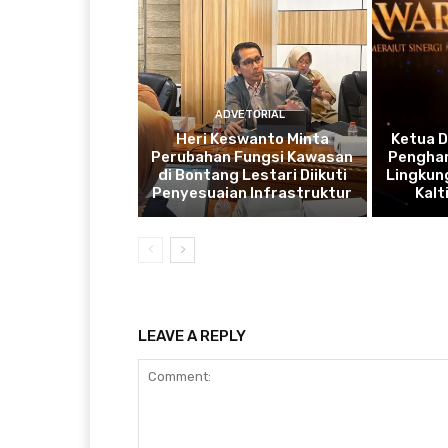
ADVETORIAL
Heri Keswanto Minta
Ketua 
Perubahan Fungsi Kawasan
Penghar
di Bontang Lestari Diikuti
Lingkung
Penyesuaian Infrastruktur
Kal
LEAVE A REPLY