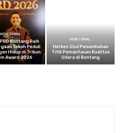
ADVETORIAL
ADVETORIAL
DPRD Bontang Raih
gaan Tokoh Peduli
Herkes Usul Penambahan
an Hidup di Tribun
Titik Pemantauan Kualitas
tim Award 2026
Udara di Bontang