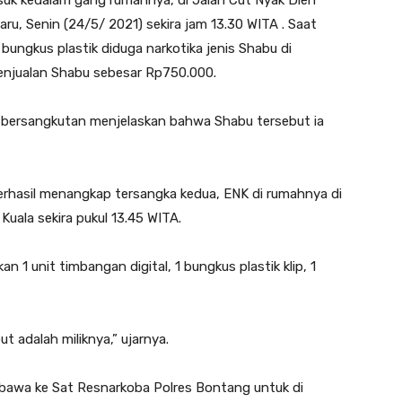
uk kedalam gang rumahnya, di Jalan Cut Nyak Dien
ru, Senin (24/5/ 2021) sekira jam 13.30 WITA . Saat
ungkus plastik diduga narkotika jenis Shabu di
 penjualan Shabu sebesar Rp750.000.
 bersangkutan menjelaskan bahwa Shabu tersebut ia
berhasil menangkap tersangka kedua, ENK di rumahnya di
Kuala sekira pukul 13.45 WITA.
 1 unit timbangan digital, 1 bungkus plastik klip, 1
t adalah miliknya,” ujarnya.
i bawa ke Sat Resnarkoba Polres Bontang untuk di