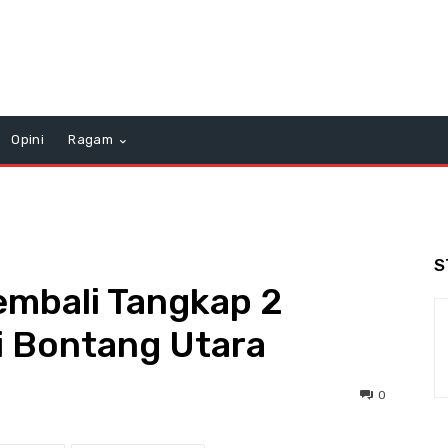
Opini
Ragam
S
embali Tangkap 2
i Bontang Utara
0