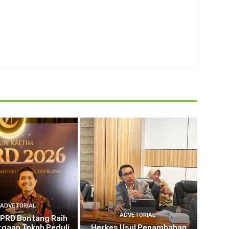
ADVETORIAL
ADVETORIAL
DPRD Bontang Raih
gaan Tokoh Peduli
Herkes Usul Penambahan