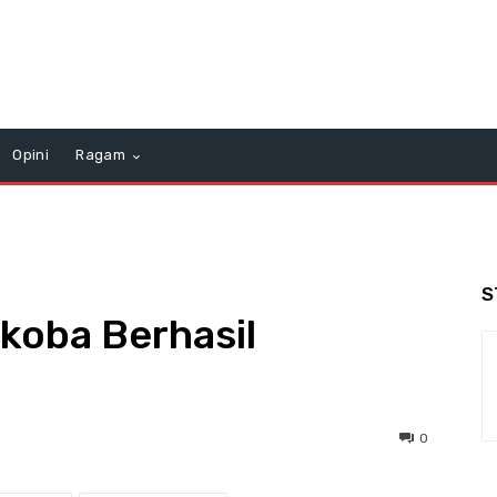
Opini
Ragam
S
koba Berhasil
0