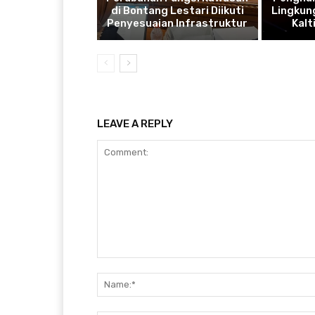
di Bontang Lestari Diikuti
Lingkung
Penyesuaian Infrastruktur
Kal
LEAVE A REPLY
Comment: