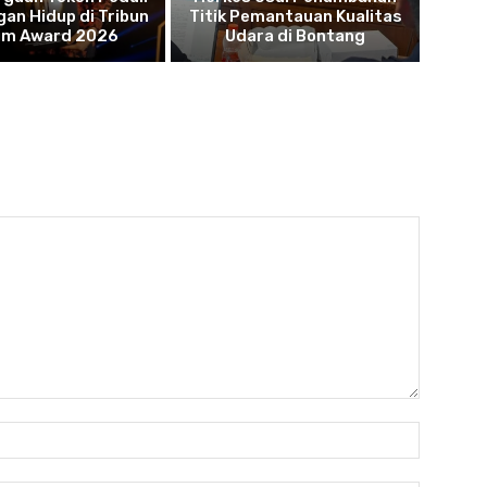
an Hidup di Tribun
Titik Pemantauan Kualitas
tim Award 2026
Udara di Bontang
Name:*