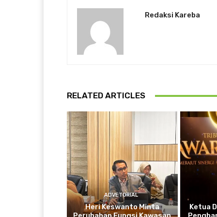
Redaksi Kareba
RELATED ARTICLES
ADVETORIAL
Heri Keswanto Minta
Ketua 
Perubahan Fungsi Kawasan
Penghar