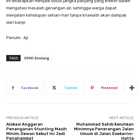
ini diharapkan menjadi solusi jangka panjang yang efektif dalam
mengatasi masalah genangan air, sehingga warga dapat
menjalani kehidupan sehari-hari tanpa khawatir akan dampak
dari banjir.
Penulis : Aji
TAGS
DPRD Bontang
Facebook
Twitter
Pinterest
PREVIOUS ARTICLE
NEXT ARTICLE
Alokasi Anggaran
Muhammad Sahib Keluhkan
Penanganan Stunting Masih
Minimnya Penerangan Jalan
Minim, Dewan Sebut Ini Jadi
Umum di Jalan Soekarno-
Penghambat
Hatta