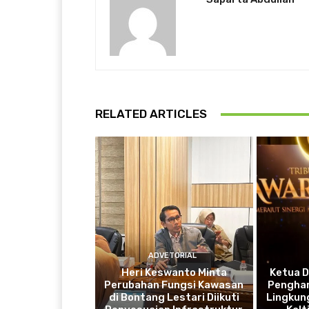
RELATED ARTICLES
ADVETORIAL
Heri Keswanto Minta
Ketua 
Perubahan Fungsi Kawasan
Penghar
di Bontang Lestari Diikuti
Lingkung