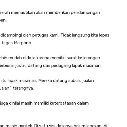
 daerah memastikan akan memberikan pendampingan
pan.
idampingi oleh petugas kami. Tidak langsung kita lepas
” tegas Margono.
lebih mudah didata karena memiliki surat keterangan
rbesar justru datang dari pedagang lapak musiman.
it itu lapak musiman. Mereka datang subuh, jualan
jualan,” terangnya.
juga dinilai masih memiliki keterbatasan dalam
an masih gaptek. Di satu sisi datanya belum lengkap, di