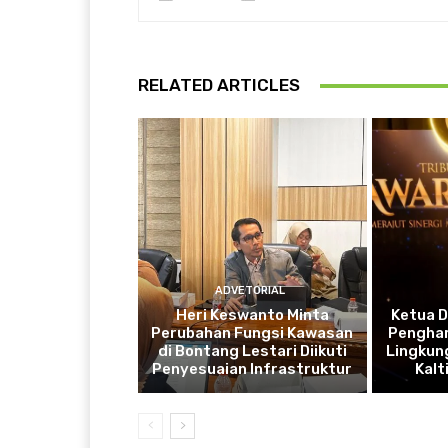
RELATED ARTICLES
ADVETORIAL
Heri Keswanto Minta
Ketua 
Perubahan Fungsi Kawasan
Penghar
di Bontang Lestari Diikuti
Lingkung
Penyesuaian Infrastruktur
Kal