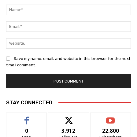
Comment:
Na
Ema
Web
Save my name, email, and website in this browser for the next
time I comment.
STAY CONNECTED
0
3,912
22,800
Fans
Followers
Subscribers