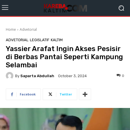
Home
Advetorial
ADVETORIAL
LEGISLATIF
KALTIM
Yassier Arafat Ingin Akses Pesisir
di Berbas Pantai Seperti Kampung
Selambai
By
Saparta Abdullah
0
October 3, 2024
Facebook
Twitter