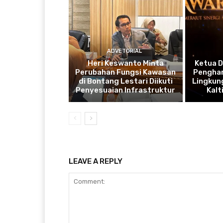
ADVETORIAL
Heri Keswanto Minta
Ketua 
Perubahan Fungsi Kawasan
Penghar
di Bontang Lestari Diikuti
Lingkung
Penyesuaian Infrastruktur
Kal
LEAVE A REPLY