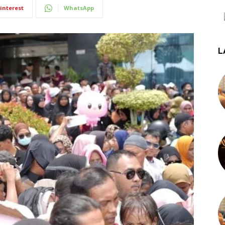
interest
WhatsApp
L