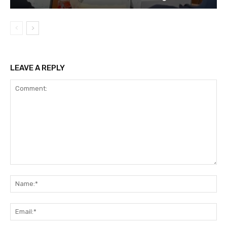
LEAVE A REPLY
Comment:
Na
Ema