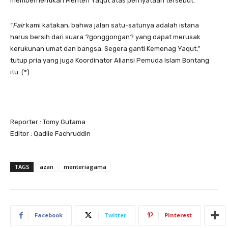
memberhentikan Menteri Yaqut atas pernyataan tersebut.
“
Fair
kami katakan, bahwa jalan satu-satunya adalah istana
harus bersih dari suara ?gonggongan? yang dapat merusak
kerukunan umat dan bangsa. Segera ganti Kemenag Yaqut,”
tutup pria yang juga Koordinator Aliansi Pemuda Islam Bontang
itu. (*)
Reporter : Tomy Gutama
Editor : Qadlie Fachruddin
TAGS
azan
menteriagama
Facebook
Twitter
Pinterest