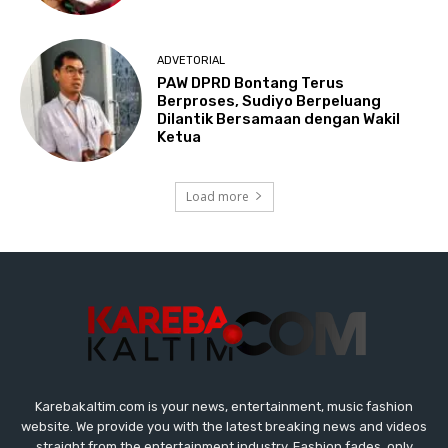
Karebakaltim.com is your news, entertainment, music fashion
website. We provide you with the latest breaking news and videos
straight from the entertainment industry. Fashion fades, only