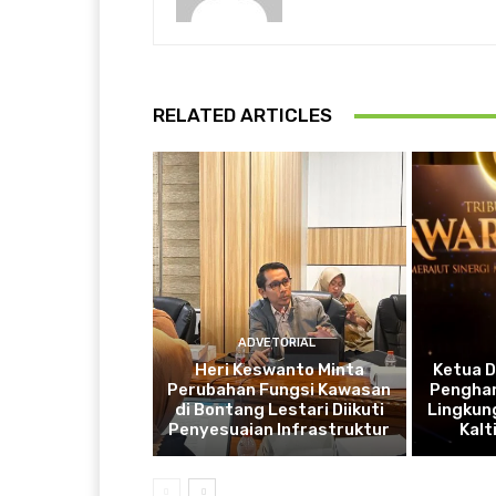
RELATED ARTICLES
ADVETORIAL
Heri Keswanto Minta
Ketua 
Perubahan Fungsi Kawasan
Penghar
di Bontang Lestari Diikuti
Lingkung
Penyesuaian Infrastruktur
Kal