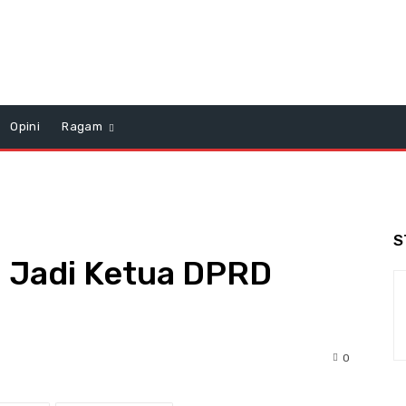
Opini
Ragam
S
 Jadi Ketua DPRD
0