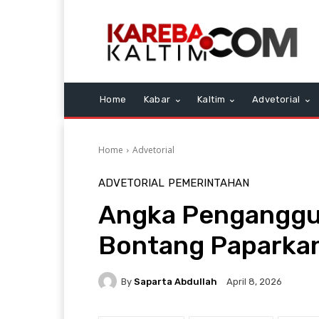
Home
Kabar
Kaltim
Advetorial
Home
Advetorial
ADVETORIAL
PEMERINTAHAN
Angka Penganggur
Bontang Paparkan
By
Saparta Abdullah
April 8, 2026