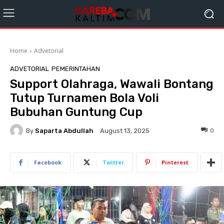
Home
Advetorial
ADVETORIAL
PEMERINTAHAN
Support Olahraga, Wawali Bontang
Tutup Turnamen Bola Voli
Bubuhan Guntung Cup
By
Saparta Abdullah
0
August 13, 2025
Facebook
Twitter
Pinterest