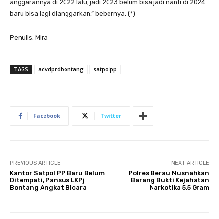
anggarannya di 2022 lalu, jadi 2023 belum bisa jadi nanti di 2024
baru bisa lagi dianggarkan,” bebernya. (*)
Penulis: Mira
TAGS
advdprdbontang
satpolpp
Facebook
Twitter
PREVIOUS ARTICLE
NEXT ARTICLE
Kantor Satpol PP Baru Belum
Polres Berau Musnahkan
Ditempati, Pansus LKPj
Barang Bukti Kejahatan
Bontang Angkat Bicara
Narkotika 5,5 Gram