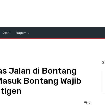
Opini
Ragam
S
as Jalan di Bontang
 Masuk Bontang Wajib
tigen
0