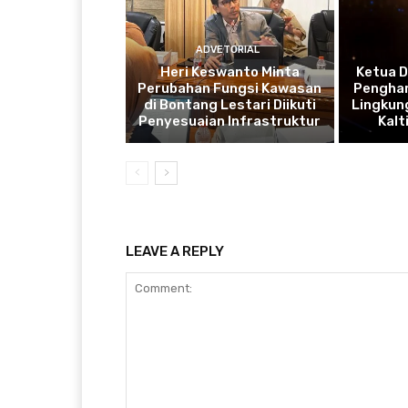
ADVETORIAL
Heri Keswanto Minta
Ketua 
Perubahan Fungsi Kawasan
Penghar
di Bontang Lestari Diikuti
Lingkung
Penyesuaian Infrastruktur
Kal
LEAVE A REPLY