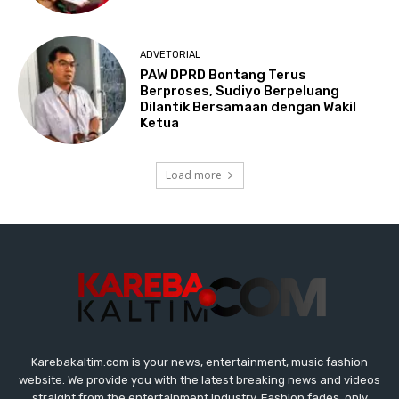
Karebakaltim.com is your news, entertainment, music fashion
website. We provide you with the latest breaking news and videos
straight from the entertainment industry. Fashion fades, only