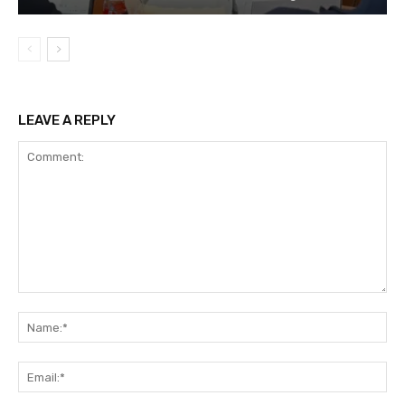
LEAVE A REPLY
Comment:
Na
Ema