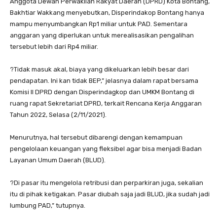
Anggota Dewan Perwakilan Rakyat Daerah (DPRD) Kota Bontang,
Bakhtiar Wakkang menyebutkan, Disperindakop Bontang hanya
mampu menyumbangkan Rp1 miliar untuk PAD. Sementara
anggaran yang diperlukan untuk merealisasikan pengalihan
tersebut lebih dari Rp4 miliar.
?Tidak masuk akal, biaya yang dikeluarkan lebih besar dari
pendapatan. Ini kan tidak BEP,” jelasnya dalam rapat bersama
Komisi II DPRD dengan Disperindagkop dan UMKM Bontang di
ruang rapat Sekretariat DPRD, terkait Rencana Kerja Anggaran
Tahun 2022, Selasa (2/11/2021).
Menurutnya, hal tersebut dibarengi dengan kemampuan
pengelolaan keuangan yang fleksibel agar bisa menjadi Badan
Layanan Umum Daerah (BLUD).
?Di pasar itu mengelola retribusi dan perparkiran juga, sekalian
itu di pihak ketigakan. Pasar diubah saja jadi BLUD, jika sudah jadi
lumbung PAD,” tutupnya.